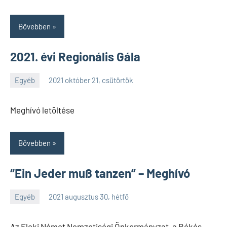
Bővebben
2021. évi Regionális Gála
Egyéb
2021 október 21, csütörtök
SPC
Meghívó letöltése
Bővebben
“Ein Jeder muß tanzen” – Meghívó
Egyéb
2021 augusztus 30, hétfő
SPC
Az Eleki Német Nemzetiségi Önkormányzat, a Békés