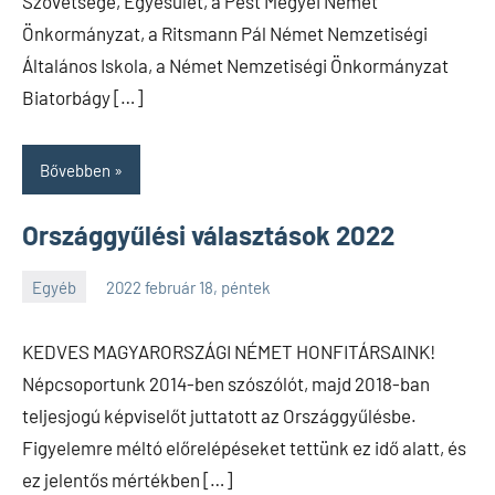
Szövetsége, Egyesület, a Pest Megyei Német
Önkormányzat, a Ritsmann Pál Német Nemzetiségi
Általános Iskola, a Német Nemzetiségi Önkormányzat
Biatorbágy […]
Bővebben
Országgyűlési választások 2022
Egyéb
2022 február 18, péntek
SPC
KEDVES MAGYARORSZÁGI NÉMET HONFITÁRSAINK!
Népcsoportunk 2014-ben szószólót, majd 2018-ban
teljesjogú képviselőt juttatott az Országgyűlésbe.
Figyelemre méltó előrelépéseket tettünk ez idő alatt, és
ez jelentős mértékben […]