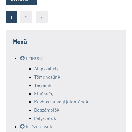
Bejegyzések
Next
1
2
»
Posts
lapozása
Menü
ÉMNÖSZ
Alapszabály
Történetünk
Tagjaink
Elnökség
Közhasznúsági jelentések
Beszámolók
Pályázatok
Intézmények