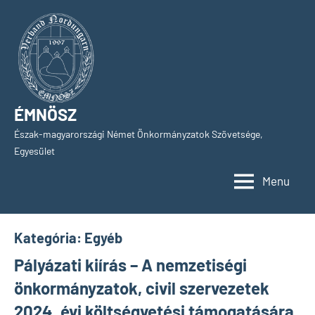
Skip
to
content
ÉMNÖSZ
Észak-magyarországi Német Önkormányzatok Szövetsége,
Egyesület
Menu
Kategória:
Egyéb
Pályázati kiírás – A nemzetiségi
önkormányzatok, civil szervezetek
2024. évi költségvetési támogatására