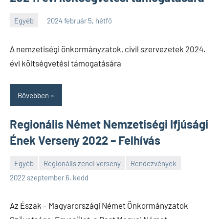
Egyéb
2024 február 5, hétfő
SPC
A nemzetiségi önkormányzatok, civil szervezetek 2024.
évi költségvetési támogatására
Bővebben
Regionális Német Nemzetiségi Ifjúsági
Ének Verseny 2022 – Felhívás
Egyéb
Regionális zenei verseny
Rendezvények
SPC
2022 szeptember 6, kedd
Az Észak – Magyarországi Német Önkormányzatok