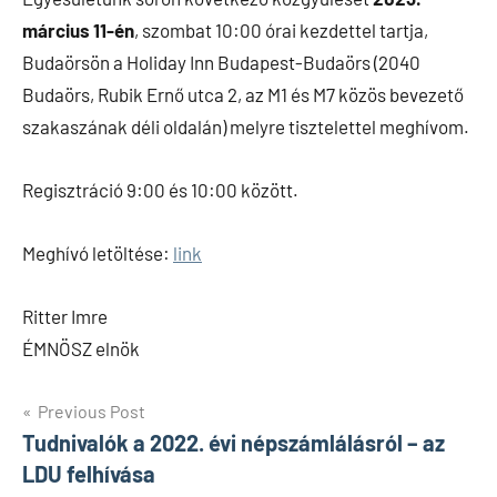
március 11-én
, szombat 10:00 órai kezdettel tartja,
Budaörsön a Holiday Inn Budapest-Budaörs (2040
Budaörs, Rubik Ernő utca 2, az M1 és M7 közös bevezető
szakaszának déli oldalán) melyre tisztelettel meghívom.
Regisztráció 9:00 és 10:00 között.
Meghívó letöltése:
link
Ritter Imre
ÉMNÖSZ elnök
Bejegyzés
Previous Post
Tudnivalók a 2022. évi népszámlálásról – az
navigáció
LDU felhívása