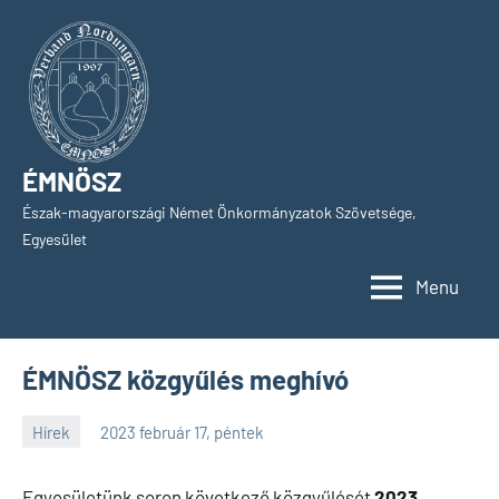
Skip
to
content
ÉMNÖSZ
Észak-magyarországi Német Önkormányzatok Szövetsége,
Egyesület
Menu
ÉMNÖSZ közgyűlés meghívó
Hírek
2023 február 17, péntek
SPC
Egyesületünk soron következő közgyűlését
2023.