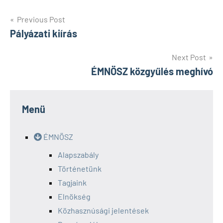
Bejegyzés
Previous Post
Pályázati kiírás
navigáció
Next Post
ÉMNÖSZ közgyűlés meghívó
Menü
ÉMNÖSZ
Alapszabály
Történetünk
Tagjaink
Elnökség
Közhasznúsági jelentések