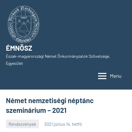
Skip
to
content
ÉMNÖSZ
Észak-magyarországi Német Önkormányzatok Szövetsége,
Egyesület
Menu
Német nemzetiségi néptánc
szeminárium – 2021
Rendezvények
2021 június 14, hétfő
SPC