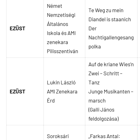
Német
Te Weg zu mein
Nemzetiségi
Diandel is staanich
Általános
EZÜST
Der
Iskola és AMI
Nachtigallengesang
zenekara
polka
Pilisszentiván
Auf de kriane Wies’n
Zwei – Schritt –
Lukin László
Tanz
EZÜST
AMI Zenekara
Junge Musikanten –
Érd
marsch
(Galli János
feldolgozása)
Soroksári
„Farkas Antal: