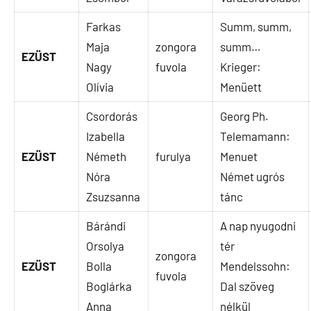
Farkas
Summ, summ,
Maja
zongora
summ…
EZÜST
Nagy
fuvola
Krieger:
Olívia
Menüett
Csordorás
Georg Ph.
Izabella
Telemamann:
EZÜST
Németh
furulya
Menuet
Nóra
Német ugrós
Zsuzsanna
tánc
Bárándi
A nap nyugodni
Orsolya
tér
zongora
EZÜST
Bolla
Mendelssohn:
fuvola
Boglárka
Dal szöveg
Anna
nélkül