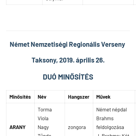
Német Nemzetiségi Regionális Verseny
Taksony, 2019. április 26.
DUÓ MINŐSÍTÉS
Minősítés
Név
Hangszer
Művek
Torma
Német népdal
Viola
Brahms
ARANY
Nagy
zongora
feldolgozása
Tünde
J. Brahms: Két