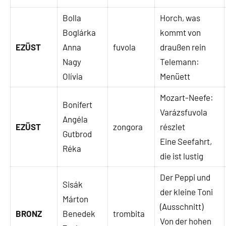
Bolla
Horch, was
Boglárka
kommt von
EZÜST
Anna
fuvola
draußen rein
Nagy
Telemann:
Olívia
Menüett
Mozart-Neefe:
Bonifert
Varázsfuvola
Angéla
EZÜST
zongora
részlet
Gutbrod
Eine Seefahrt,
Réka
die ist lustig
Der Peppi und
Sisák
der kleine Toni
Márton
(Ausschnitt)
BRONZ
Benedek
trombita
Von der hohen