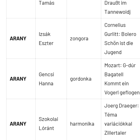
Tamás
Draußt im
Tannewoidj
Cornelius
Izsák
Gurlitt: Bolero
ARANY
zongora
Eszter
Schön ist die
Jugend
Mozart: G-dúr
Gencsi
Bagatell
ARANY
gordonka
Hanna
Kommt ein
Vogerl geflogen
Joerg Draeger:
Téma
Szokolai
ARANY
harmonika
variációkkal
Lóránt
Zillertaler