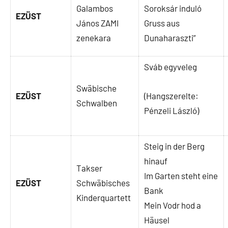
Galambos
Soroksár induló
EZÜST
János ZAMI
Gruss aus
zenekara
Dunaharaszti”
Sváb egyveleg
Swäbische
EZÜST
(Hangszerelte:
Schwalben
Pénzeli László)
Steig in der Berg
hinauf
Takser
Im Garten steht eine
EZÜST
Schwäbisches
Bank
Kinderquartett
Mein Vodr hod a
Häusel