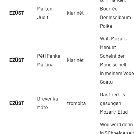
Márton
Bourrée
EZÜST
klarinét
Judit
Der Inselbaum
Polka
W.A. Mozart:
Menuet
Péti Panka
Scheint der
EZÜST
klarinét
Martina
Mond se hell
in meinem Vod
Goatu
Das Lied’l is
Drevenka
EZÜST
trombita
gesungen
Máté
Mozart: Etüd
Wou werd denn
in SChneide sei