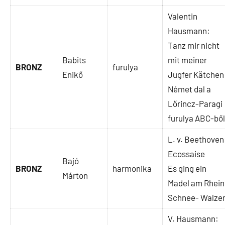
Valentin
Hausmann:
Tanz mir nicht
Babits
mit meiner
BRONZ
furulya
Enikő
Jugfer Kätchen
Német dal a
Lőrincz-Paragi
furulya ABC-bő
L. v. Beethoven
Ecossaise
Bajó
BRONZ
harmonika
Es ging ein
Márton
Madel am Rhein
Schnee- Walze
V. Hausmann: