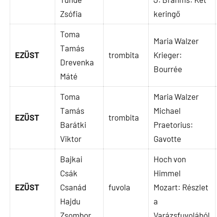
Zsófia
keringő
Toma
Maria Walzer
Tamás
EZÜST
trombita
Krieger:
Drevenka
Bourrée
Máté
Toma
Maria Walzer
Tamás
Michael
EZÜST
trombita
Barátki
Praetorius:
Viktor
Gavotte
Bajkai
Hoch von
Csák
Himmel
EZÜST
Csanád
fuvola
Mozart: Részlet
Hajdu
a
Zsombor
Varázsfuvolából