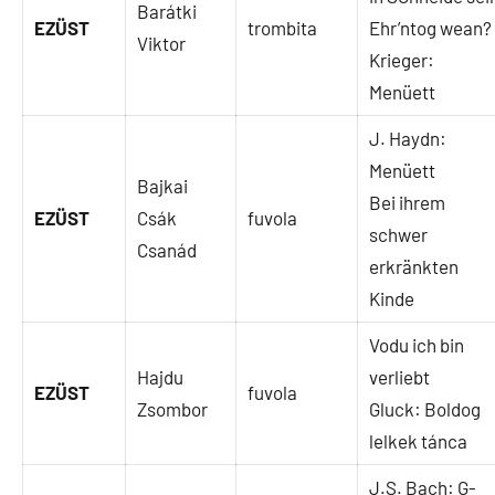
Barátki
EZÜST
trombita
Ehr’ntog wean?
Viktor
Krieger:
Menüett
J. Haydn:
Menüett
Bajkai
Bei ihrem
EZÜST
Csák
fuvola
schwer
Csanád
erkränkten
Kinde
Vodu ich bin
Hajdu
verliebt
EZÜST
fuvola
Zsombor
Gluck: Boldog
lelkek tánca
J.S. Bach: G-