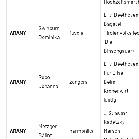
Hochzeitsmars
L. v. Beethoven
Bagatell
Swinburn
ARANY
fuvola
Tiroler Volkslie
Dominika
(Die
Binschgauer)
L. v. Beethoven
Für Elise
Rebe
ARANY
zongora
Beim
Johanna
Kronenwirt
lustig
J.Strauss:
Radetzky
Metzger
ARANY
harmonika
Marsch
Bálint