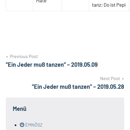
Máté
tanz; Do ist Pepi
Bejegyzés
Previous Post
”Ein Jeder muß tanzen” – 2019.05.09
navigáció
Next Post
”Ein Jeder muß tanzen” – 2019.05.28
Menü
ÉMNÖSZ