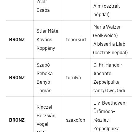
Zsolt
Alm (osztrák
Csaba
népdal)
Maria Walzer
Stier Máté
(Volkweise)
BRONZ
Kovács
tenorkürt
A bisserl a Liab
Koppány
(osztrák népdal)
Szabó
G. Fr. Händel:
Rebeka
Andante
BRONZ
furulya
Benyó
Zeppelpuika
Tamás
tanz; Owe, Oidi
L.v. Beethoven:
Kinczel
Örömóda-
Berzsián
BRONZ
szaxofon
részlet;
Vogel
Zeppelpuika