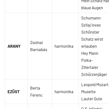
Mein Schatz ha
blaue Augen
Schumann:
Szilaj lovas
Schönster
Schatz wirst
Zsolnai
ARANY
harmonika
erlauben
Barnabás
Hey Mann
Polka-
Zillertaler
Schürzenjäger
Leopold Mozart
Berta
EZÜST
harmonika
Musette
Ferenc
Lauter Gute
G.F. Händel: