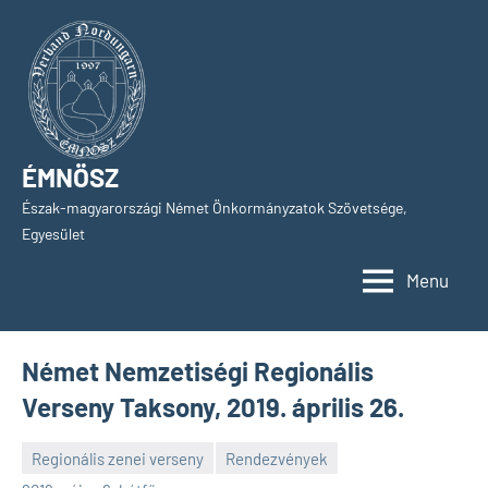
Skip
to
content
ÉMNÖSZ
Észak-magyarországi Német Önkormányzatok Szövetsége,
Egyesület
Menu
Német Nemzetiségi Regionális
Verseny Taksony, 2019. április 26.
Regionális zenei verseny
Rendezvények
SPC