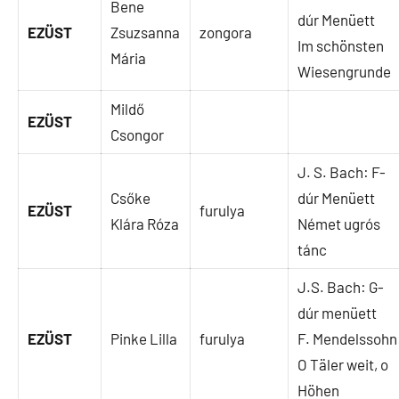
Bene
dúr Menüett
EZÜST
Zsuzsanna
zongora
Im schönsten
Mária
Wiesengrunde
Mildő
EZÜST
Csongor
J. S. Bach: F-
Csőke
dúr Menüett
EZÜST
furulya
Klára Róza
Német ugrós
tánc
J.S. Bach: G-
dúr menüett
EZÜST
Pinke Lilla
furulya
F. Mendelssohn
O Täler weit, o
Höhen