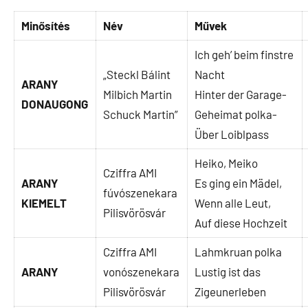
Minősítés
Név
Művek
Ich geh’ beim finstre
„Steckl Bálint
Nacht
ARANY
Milbich Martin
Hinter der Garage-
DONAUGONG
Schuck Martin”
Geheimat polka-
Über Loiblpass
Heiko, Meiko
Cziffra AMI
ARANY
Es ging ein Mädel,
fúvószenekara
KIEMELT
Wenn alle Leut,
Pilisvörösvár
Auf diese Hochzeit
Cziffra AMI
Lahmkruan polka
ARANY
vonószenekara
Lustig ist das
Pilisvörösvár
Zigeunerleben