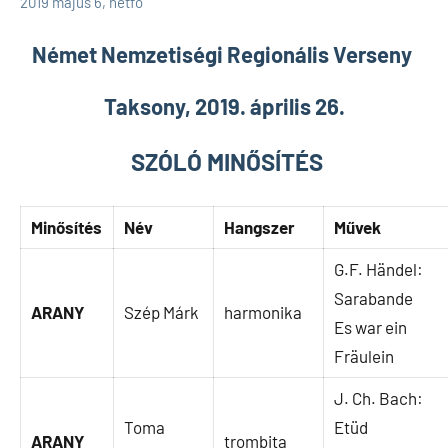
2019 május 6, hétfő
Német Nemzetiségi Regionális Verseny
Taksony, 2019. április 26.
SZÓLÓ MINŐSÍTÉS
Minősítés
Név
Hangszer
Művek
G.F. Händel:
Sarabande
ARANY
Szép Márk
harmonika
Es war ein
Fräulein
J. Ch. Bach:
Toma
Etüd
ARANY
trombita