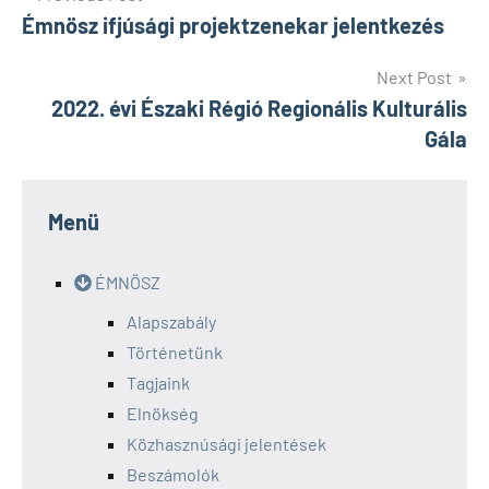
Émnösz ifjúsági projektzenekar jelentkezés
navigáció
Next Post
2022. évi Északi Régió Regionális Kulturális
Gála
Menü
ÉMNÖSZ
Alapszabály
Történetünk
Tagjaink
Elnökség
Közhasznúsági jelentések
Beszámolók