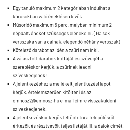
Egy tanuló maximum 2 kategóriában indulhat a
kórusokban való éneklésen kívül.
Műsoridő maximum 6 perc, melyben minimum 2
népdalt, éneket szükséges elénekelni. ( Ha sok
versszaka van a dalnak, elegendő néhány versszak)
Kötelező darabot az idén a zsűri nem ír ki.
A választott darabok kottáját és szövegét a
szerepléskor kérjük, a zsűrinek leadni
szíveskedjenek!
A jelentkezéshez a mellékelt jelentkezési lapot
kérjük, értelemszerűen kitölteni és az
emnosz2@emnosz.hu e-mail címre visszaküldeni
szíveskedjenek.
A jelentkezéskor kérjük feltüntetni a településről
érkezők és résztvevők teljes listáját ill. a dalok címét.