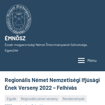
Skip
to
content
ÉMNÖSZ
Észak-magyarországi Német Önkormányzatok Szövetsége,
Egyesület
Menu
Regionális Német Nemzetiségi Ifjúsági
Ének Verseny 2022 – Felhívás
Egyéb
Regionális zenei verseny
Rendezvények
SPC