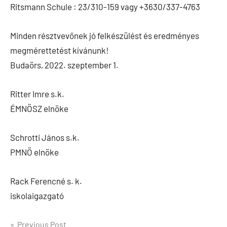
Ritsmann Schule : 23/310-159 vagy +3630/337-4763
Minden résztvevőnek jó felkészülést és eredményes
megmérettetést kívánunk!
Budaörs, 2022. szeptember 1.
Ritter Imre s.k.
ÉMNÖSZ elnöke
Schrotti János s.k.
PMNÖ elnöke
Rack Ferencné s. k.
iskolaigazgató
Bejegyzés
Previous Post