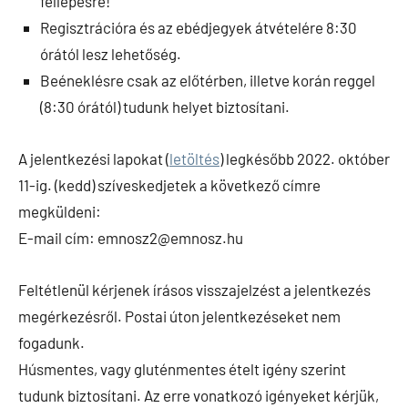
fellépésre!
Regisztrációra és az ebédjegyek átvételére 8:30
órától lesz lehetőség.
Beéneklésre csak az előtérben, illetve korán reggel
(8:30 órától) tudunk helyet biztosítani.
A jelentkezési lapokat (
letöltés
) legkésőbb 2022. október
11-ig. (kedd) szíveskedjetek a következő címre
megküldeni:
E-mail cím: emnosz2@emnosz.hu
Feltétlenül kérjenek írásos visszajelzést a jelentkezés
megérkezésről. Postai úton jelentkezéseket nem
fogadunk.
Húsmentes, vagy gluténmentes ételt igény szerint
tudunk biztosítani. Az erre vonatkozó igényeket kérjük,