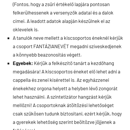
(Fontos, hogy a zsűri értékelő lapjára pontosan
felkerülhessenek a versenyzők adatai és a dalok
címei. A leadott adatok alapján készülnek el az
oklevelek is.
A tanulók neve mellett a kiscsoportos éneknél kérjük
a csoport FANTÁZIANEVÉT megadni szíveskedjenek
a könnyebb beazonosítás végett.
Egyebek:
Kérjük a felkészítő tanárt a kezdőhang
megadására! A kiscsoportos éneket elő lehet adni a
cappella és zenei kísérettel is. Az egyházzenei
énekekhez orgona helyett a helyben lévő zongorát
lehet használni. A szintetizátor hangzást kérjük
mellőzni! A csoportoknak átöltözési lehetőséget
csak szűkösen tudunk biztosítani, ezért kérjük, hogy
a gyerekek lehetőség szerint beöltözve jöjjenek a