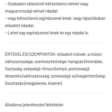
– Szabadon választott kétszólamú német vagy
magyarországi német népdal
– vagy kétszólamú egyházzenei ének, vagy tájszólásban
előadott népdal.
– Lehet egy egyházzenei ének és egy népdal is.
ÉRTÉKELÉSI SZEMPONTOK: előadott művek; a műsor
változatossága, szerkesztettsége; hangzás (intonálás,
tisztaság, szépség); ritmus (tempó, pontosság);
dinamika (változatosság, színesség); szövegérthetőség;
összhatás (megjelenés, kíséret)
Általános jelentkezési feltételek: