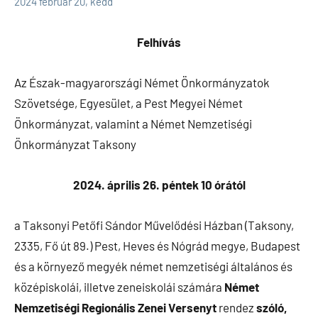
2024 február 20, kedd
Felhívás
Az Észak-magyarországi Német Önkormányzatok
Szövetsége, Egyesület, a Pest Megyei Német
Önkormányzat, valamint a Német Nemzetiségi
Önkormányzat Taksony
2024. április 26. péntek 10 órától
a Taksonyi Petőfi Sándor Művelődési Házban (Taksony,
2335, Fő út 89.) Pest, Heves és Nógrád megye, Budapest
és a környező megyék német nemzetiségi általános és
középiskolái, illetve zeneiskolái számára
Német
Nemzetiségi Regionális Zenei Versenyt
rendez
szóló,