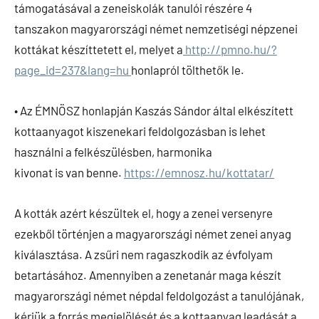
támogatásával a zeneiskolák tanulói részére 4
tanszakon magyarországi német nemzetiségi népzenei
kottákat készíttetett el, melyet a
http://pmno.hu/?
page_id=237&lang=hu
honlapról tölthetők le.
• Az ÉMNÖSZ honlapján Kaszás Sándor által elkészített
kottaanyagot kiszenekari feldolgozásban is lehet
használni a felkészülésben, harmonika
kivonat is van benne.
https://emnosz.hu/kottatar/
A kották azért készültek el, hogy a zenei versenyre
ezekből történjen a magyarországi német zenei anyag
kiválasztása. A zsűri nem ragaszkodik az évfolyam
betartásához. Amennyiben a zenetanár maga készít
magyarországi német népdal feldolgozást a tanulójának,
kérjük a forrás megjelölését és a kottaanyag leadását a