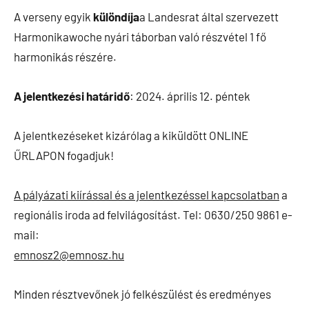
A verseny egyik
különdíja
a Landesrat által szervezett
Harmonikawoche nyári táborban való részvétel 1 fő
harmonikás részére.
A jelentkezési határidő
: 2024. április 12. péntek
A jelentkezéseket kizárólag a kiküldött ONLINE
ŰRLAPON fogadjuk!
A pályázati kiírással és a jelentkezéssel kapcsolatban
a
regionális iroda ad felvilágosítást. Tel: 0630/250 9861 e-
mail:
emnosz2@emnosz.hu
Minden résztvevőnek jó felkészülést és eredményes