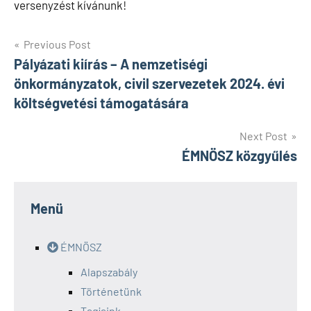
versenyzést kívánunk!
Bejegyzés
Previous Post
Pályázati kiírás – A nemzetiségi
navigáció
önkormányzatok, civil szervezetek 2024. évi
költségvetési támogatására
Next Post
ÉMNÖSZ közgyűlés
Menü
ÉMNÖSZ
Alapszabály
Történetünk
Tagjaink