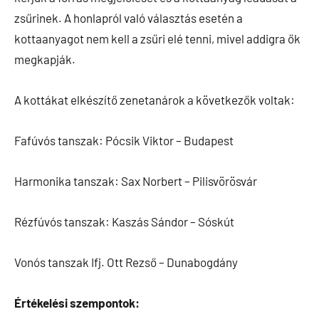
zsűrinek. A honlapról való választás esetén a
kottaanyagot nem kell a zsűri elé tenni, mivel addigra ők
megkapják.
A kottákat elkészítő zenetanárok a következők voltak:
Fafúvós tanszak: Pócsik Viktor – Budapest
Harmonika tanszak: Sax Norbert – Pilisvörösvár
Rézfúvós tanszak: Kaszás Sándor – Sóskút
Vonós tanszak Ifj. Ott Rezső – Dunabogdány
Értékelési szempontok: