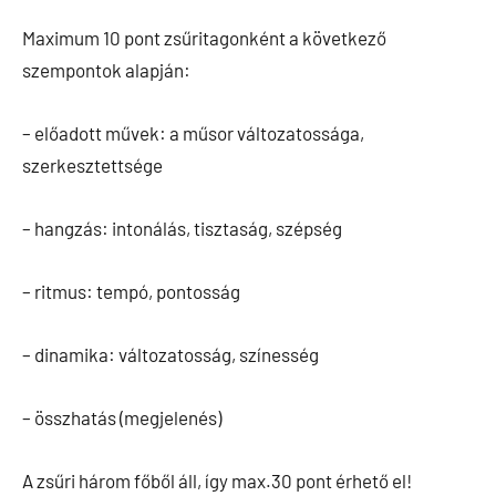
Maximum 10 pont zsűritagonként a következő
szempontok alapján:
– előadott művek: a műsor változatossága,
szerkesztettsége
– hangzás: intonálás, tisztaság, szépség
– ritmus: tempó, pontosság
– dinamika: változatosság, színesség
– összhatás (megjelenés)
A zsűri három főből áll, így max.30 pont érhető el!