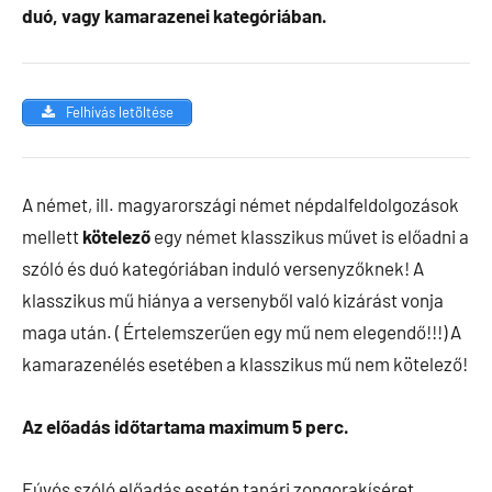
duó, vagy kamarazenei kategóriában.
Felhívás letöltése
A német, ill. magyarországi német népdalfeldolgozások
mellett
kötelező
egy német klasszikus művet is előadni a
szóló és duó kategóriában induló versenyzőknek! A
klasszikus mű hiánya a versenyből való kizárást vonja
maga után. ( Értelemszerűen egy mű nem elegendő!!!) A
kamarazenélés esetében a klasszikus mű nem kötelező!
Az előadás időtartama maximum 5 perc.
Fúvós szóló előadás esetén tanári zongorakíséret