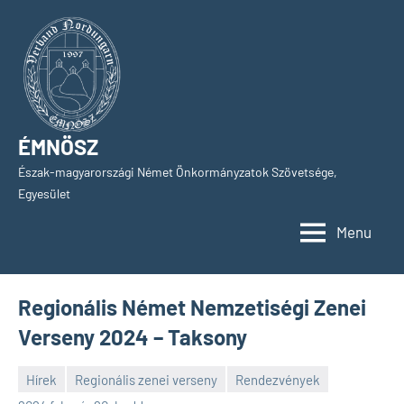
Skip
to
content
ÉMNÖSZ
Észak-magyarországi Német Önkormányzatok Szövetsége,
Egyesület
Menu
Regionális Német Nemzetiségi Zenei
Verseny 2024 – Taksony
Hírek
Regionális zenei verseny
Rendezvények
SPC