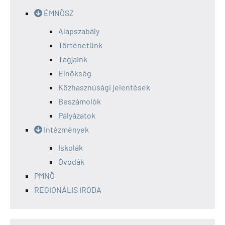
ÉMNÖSZ
Alapszabály
Történetünk
Tagjaink
Elnökség
Közhasznúsági jelentések
Beszámolók
Pályázatok
Intézmények
Iskolák
Óvodák
PMNÖ
REGIONÁLIS IRODA