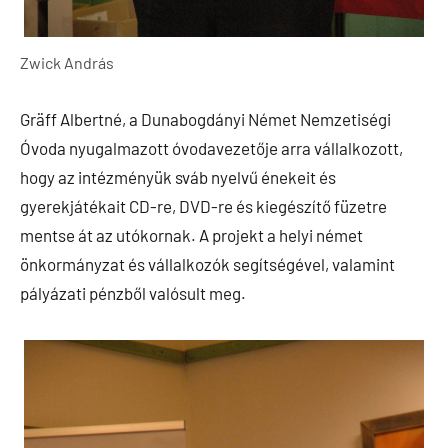
Zwick András
Gräff Albertné, a Dunabogdányi Német Nemzetiségi
Óvoda nyugalmazott óvodavezetője arra vállalkozott,
hogy az intézményük sváb nyelvű énekeit és
gyerekjátékait CD-re, DVD-re és kiegészítő füzetre
mentse át az utókornak. A projekt a helyi német
önkormányzat és vállalkozók segítségével, valamint
pályázati pénzből valósult meg.