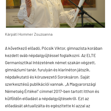
Kárpáti Hommer Zsuzsanna
A következő előadó, Pócsik Viktor, gimnazista korában
kezdett sváb népdalgyűjtéssel foglalkozni. Az ELTE
Germanisztikai Intézetének német szakán végzett,
gimnáziumi tanár, furulyán és klarinéton játszik,
népdalkutató és kórusvezető Soroksáron. Saját
szerkesztésű publikációi vannak. „A Magyarországi
Németség Értékei” címmel 2017-ben tartott itthon és
külföldön előadást a népdalgyűjtésekről. Ezt az
előadását aktualizálta és egészítette ki azzal az