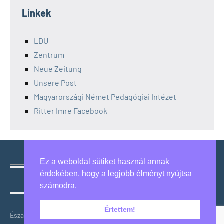
Linkek
LDU
Zentrum
Neue Zeitung
Unsere Post
Magyarországi Német Pedagógiai Intézet
Ritter Imre Facebook
Ez a weboldal sütiket használ annak
érdekében, hogy a legjobb élményt nyújtsa
Hagyományaink megőrzése, közösségeink erősítése.
számodra.
Értettem!
Észak-magyarországi Német Önkormányzatok Szövetsége,