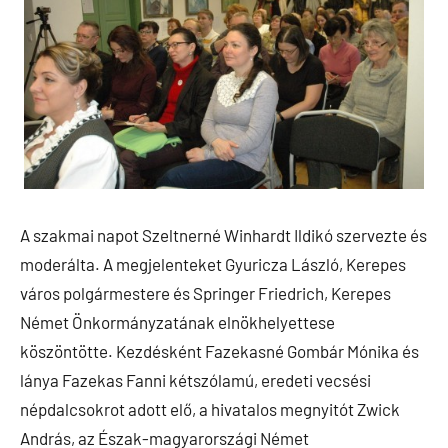
A szakmai napot Szeltnerné Winhardt Ildikó szervezte és
moderálta. A megjelenteket Gyuricza László, Kerepes
város polgármestere és Springer Friedrich, Kerepes
Német Önkormányzatának elnökhelyettese
köszöntötte. Kezdésként Fazekasné Gombár Mónika és
lánya Fazekas Fanni kétszólamú, eredeti vecsési
népdalcsokrot adott elő, a hivatalos megnyitót Zwick
András, az Észak-magyarországi Német