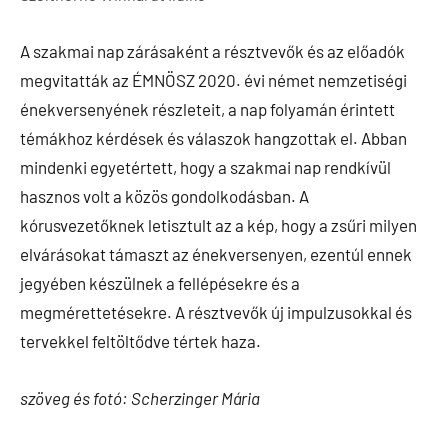
A szakmai nap zárásaként a résztvevők és az előadók
megvitatták az ÉMNÖSZ 2020. évi német nemzetiségi
énekversenyének részleteit, a nap folyamán érintett
témákhoz kérdések és válaszok hangzottak el. Abban
mindenki egyetértett, hogy a szakmai nap rendkívül
hasznos volt a közös gondolkodásban. A
kórusvezetőknek letisztult az a kép, hogy a zsűri milyen
elvárásokat támaszt az énekversenyen, ezentúl ennek
jegyében készülnek a fellépésekre és a
megmérettetésekre. A résztvevők új impulzusokkal és
tervekkel feltöltődve tértek haza.
szöveg és fotó: Scherzinger Mária