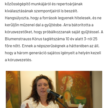
közösségépítő munkájáról és repertoárjának
kiválasztásának szempontjairól is beszélt.
Hangsúlyozta, hogy a források legyenek hitelesek, és ne
kerüljön műzenei dal a gyűjtésbe. Arra bátorította a
kórusvezetőket, hogy próbálkozzanak saját gyűjtéssel. A
Blumenstrauss Kórus taglétszáma 10 év alatt 3-ról 25
főre nőtt. Ennek a népszerűségnek a hátterében az áll,
hogy a három generáció sajátos igényeit a helyén kezeli
a kórusvezetés.