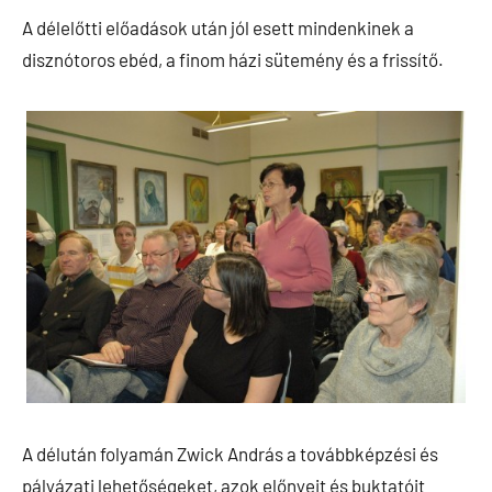
A délelőtti előadások után jól esett mindenkinek a
disznótoros ebéd, a finom házi sütemény és a frissítő.
A délután folyamán Zwick András a továbbképzési és
pályázati lehetőségeket, azok előnyeit és buktatóit