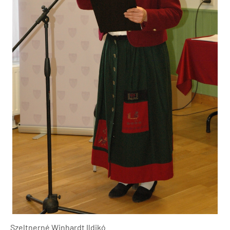
Szeltnerné Winhardt Ildikó