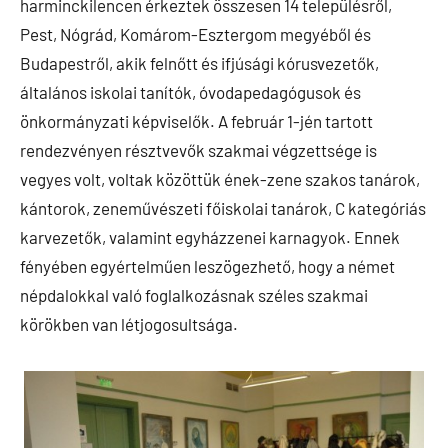
harminckilencen érkeztek összesen 14 településről,
Pest, Nógrád, Komárom-Esztergom megyéből és
Budapestről, akik felnőtt és ifjúsági kórusvezetők,
általános iskolai tanítók, óvodapedagógusok és
önkormányzati képviselők. A február 1-jén tartott
rendezvényen résztvevők szakmai végzettsége is
vegyes volt, voltak közöttük ének-zene szakos tanárok,
kántorok, zeneművészeti főiskolai tanárok, C kategóriás
karvezetők, valamint egyházzenei karnagyok. Ennek
fényében egyértelműen leszögezhető, hogy a német
népdalokkal való foglalkozásnak széles szakmai
körökben van létjogosultsága.