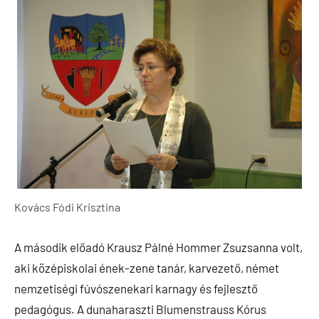
Kovács Fódi Krisztina
A második előadó Krausz Pálné Hommer Zsuzsanna volt,
aki középiskolai ének-zene tanár, karvezető, német
nemzetiségi fúvószenekari karnagy és fejlesztő
pedagógus. A dunaharaszti Blumenstrauss Kórus