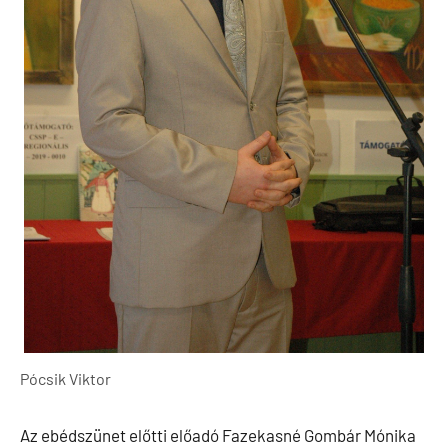
Pócsik Viktor
Az ebédszünet előtti előadó Fazekasné Gombár Mónika