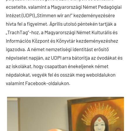
ecsetelte, valamint a Magyarországi Német Pedagógiai
Intézet (UDPI) „Stimmen wir an!” kezdeményezésére
hívta fel a figyelmet. Április utolsó péntekén tartják a
„TrachTag”-hoz, a Magyarországi Német Kulturális és
Információs Központ és Könyvtár kezdeményezéshez
igazodva. A német nemzetiségi identitást erősítő
népviselet napján, az UDPI arra bátorítja az óvodákat és
az iskolákat, hogy csapatban énekeljenek német
népdalokat, vegyék fel és osszák meg weboldalukon
valamint Facebook-oldalukon.