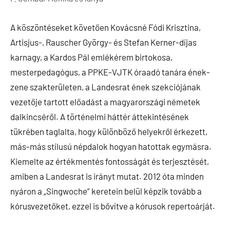
A köszöntéseket követően Kovácsné Fódi Krisztina,
Artisjus-, Rauscher György- és Stefan Kerner-díjas
karnagy, a Kardos Pál emlékérem birtokosa,
mesterpedagógus, a PPKE-VJTK óraadó tanára ének-
zene szakterületen, a Landesrat ének szekciójának
vezetője tartott előadást a magyarországi németek
dalkincséről. A történelmi háttér áttekintésének
tükrében taglalta, hogy különböző helyekről érkezett,
más-más stílusú népdalok hogyan hatottak egymásra.
Kiemelte az értékmentés fontosságát és terjesztését,
amiben a Landesrat is irányt mutat. 2012 óta minden
nyáron a „Singwoche” keretein belül képzik tovább a
kórusvezetőket, ezzel is bővítve a kórusok repertoárját.