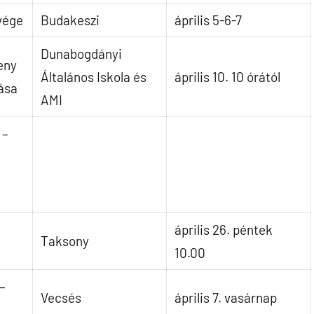
vége
Budakeszi
április 5-6-7
Dunabogdányi
eny
Általános Iskola és
április 10. 10 órától
ása
AMI
 –
április 26. péntek
Taksony
10.00
–
Vecsés
április 7. vasárnap