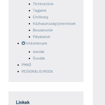
Történetünk
Tagjaink
Elnökség
Közhasznúsági jelentések
Beszámolók
Pályázatok
Intézmények
Iskolák
Óvodák
PMNÖ
REGIONÁLIS IRODA
Linkek