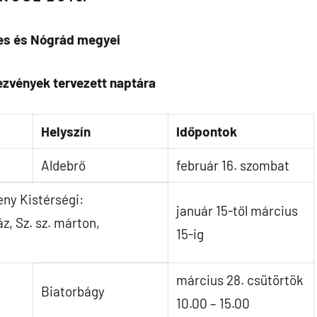
es és Nógrád megyei
ezvények tervezett naptára
Helyszín
Időpontok
Aldebrő
február 16. szombat
eny Kistérségi:
január 15-től március
z, Sz. sz. márton,
15-ig
március 28. csütörtök
Biatorbágy
10.00 – 15.00