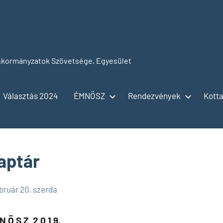
kormányzatok Szövetsége, Egyesület
Választás 2024
ÉMNÖSZ
Rendezvények
Kotta
aptár
bruár 20, szerda
N Ö S Z 2 0 1 9.