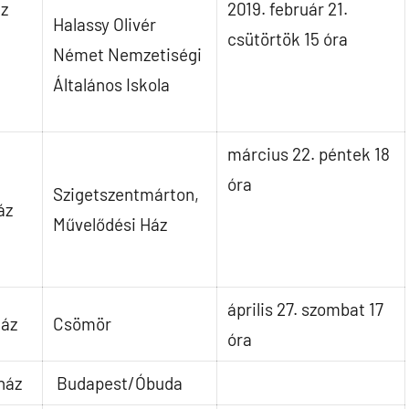
áz
2019. február 21.
Halassy Olivér
csütörtök 15 óra
Német Nemzetiségi
Általános Iskola
március 22. péntek 18
óra
Szigetszentmárton,
áz
Művelődési Ház
április 27. szombat 17
ház
Csömör
óra
ház
Budapest/Óbuda