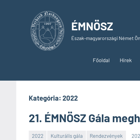
Skip
to
content
ÉMNÖSZ
Észak-magyarországi Német Ön
Főoldal
Hírek
Kategória:
2022
21. ÉMNÖSZ Gála megh
2022
Kulturális gála
Rendezvények
202