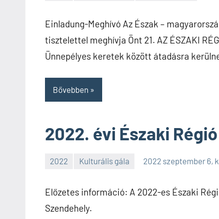
SPC
Einladung-Meghívó Az Észak – magyarorsz
tisztelettel meghívja Önt 21. AZ ÉSZAK
Ünnepélyes keretek között átadásra kerüln
Bővebben
2022. évi Északi Régió
2022
Kulturális gála
2022 szeptember 6, 
SPC
Előzetes információ: A 2022-es Északi Régió
Szendehely.