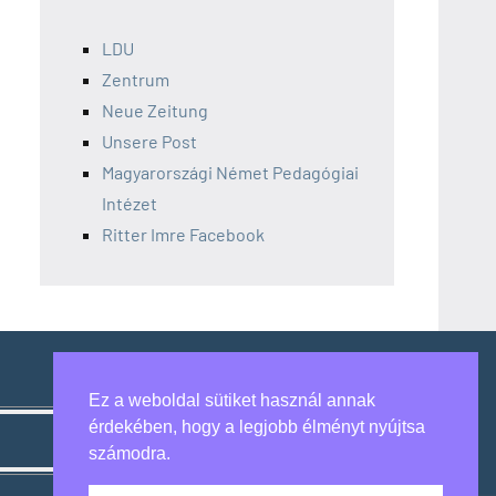
LDU
Zentrum
Neue Zeitung
Unsere Post
Magyarországi Német Pedagógiai
Intézet
Ritter Imre Facebook
Ez a weboldal sütiket használ annak
érdekében, hogy a legjobb élményt nyújtsa
számodra.