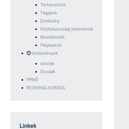
Történetünk
Tagjaink
Elnökség
Közhasznúsági jelentések
Beszámolók
Pályázatok
Intézmények
Iskolák
Óvodák
PMNÖ
REGIONÁLIS IRODA
Linkek