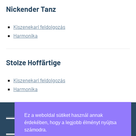
Nickender Tanz
Kiszenekari feldolgozás
Harmonika
Stolze Hoffärtige
Kiszenekari feldolgozás
Harmonika
Ez a weboldal sütiket használ annak
érdekében, hogy a legjobb élményt nyújtsa
Hagyományaink megőrzése, közösségeink erősítése.
számodra.