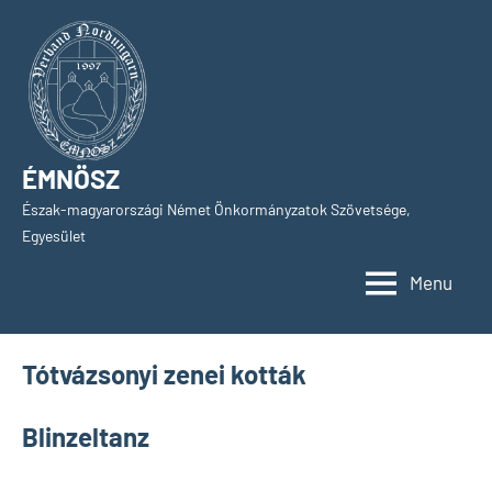
Skip
to
content
ÉMNÖSZ
Észak-magyarországi Német Önkormányzatok Szövetsége,
Egyesület
Menu
Tótvázsonyi zenei kották
Blinzeltanz