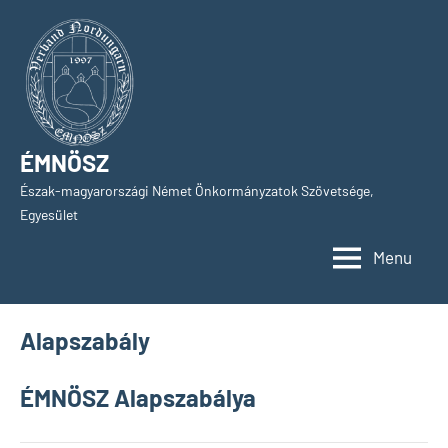
Skip
to
content
ÉMNÖSZ
Észak-magyarországi Német Önkormányzatok Szövetsége,
Egyesület
Menu
Alapszabály
ÉMNÖSZ Alapszabálya