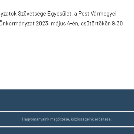
zatok Szövetsége Egyesület, a Pest Vármegyei
nkormányzat 2023. május 4-én, csütörtökön 9:30
Hagyományaink megőrzése, közösségeink erősítése.