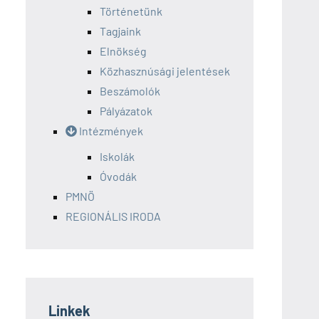
Történetünk
Tagjaink
Elnökség
Közhasznúsági jelentések
Beszámolók
Pályázatok
Intézmények
Iskolák
Óvodák
PMNÖ
REGIONÁLIS IRODA
Linkek