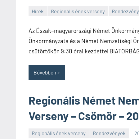
Hírek
Regionális ének verseny
Rendezvén
SPC
Az Észak–magyarországi Német Önkormány
Önkormányzata és a Német Nemzetiségi Ön
csütörtökön 9:30 órai kezdettel BIATORBÁ
Bővebben
Regionális Német Nemz
Verseny – Csömör – 20
Regionális ének verseny
Rendezvények
20
SPC