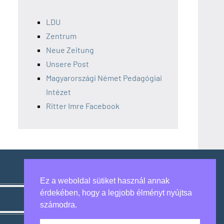
LDU
Zentrum
Neue Zeitung
Unsere Post
Magyarországi Német Pedagógiai
Intézet
Ritter Imre Facebook
Ez a weboldal sütiket használ annak
érdekében, hogy a legjobb élményt nyújtsa
számodra.