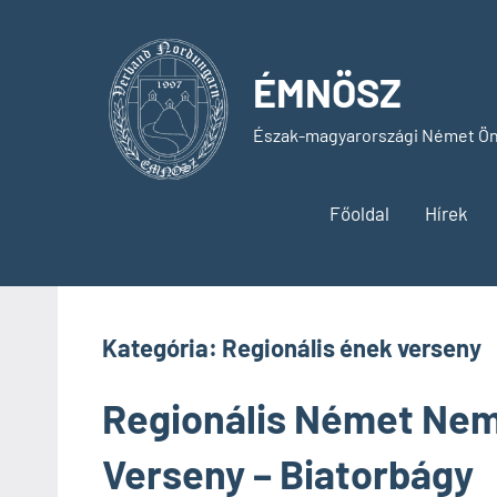
Skip
to
content
ÉMNÖSZ
Észak-magyarországi Német Ön
Főoldal
Hírek
Kategória:
Regionális ének verseny
Regionális Német Nemz
Verseny – Biatorbágy