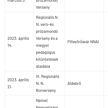
március 3.
prózamondó
Verseny
Regionális N.
N. vers-és
prózamondó
2023. április
Verseny és a
Pilisvörösvár NNAI
14.
megyei
pedagógus
kitüntetések
átadása
IX. Regionális
2023. április
N. N.
Aldebrő
21.
Borverseny
Német
Nemzetiségi