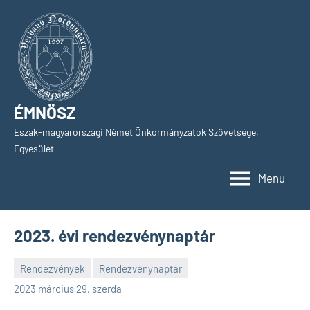
Skip
to
content
ÉMNÖSZ
Észak-magyarországi Német Önkormányzatok Szövetsége,
Egyesület
Menu
2023. évi rendezvénynaptár
Rendezvények
Rendezvénynaptár
SPC
2023 március 29, szerda