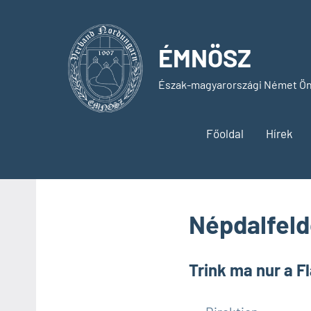
Skip
to
content
ÉMNÖSZ
Észak-magyarországi Német Ön
Főoldal
Hírek
Népdalfeld
Trink ma nur a F