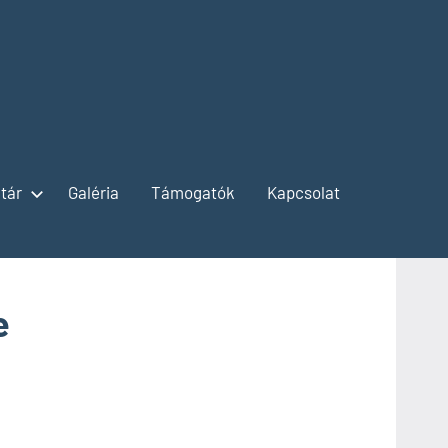
tár
Galéria
Támogatók
Kapcsolat
e