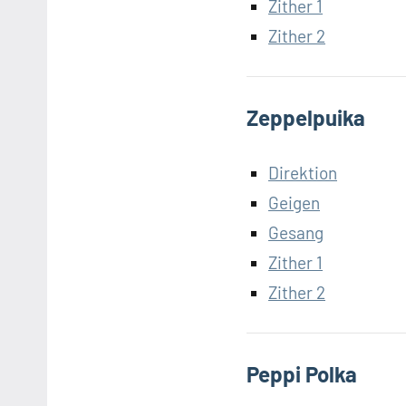
Zither 1
Zither 2
Zeppelpuika
Direktion
Geigen
Gesang
Zither 1
Zither 2
Peppi Polka