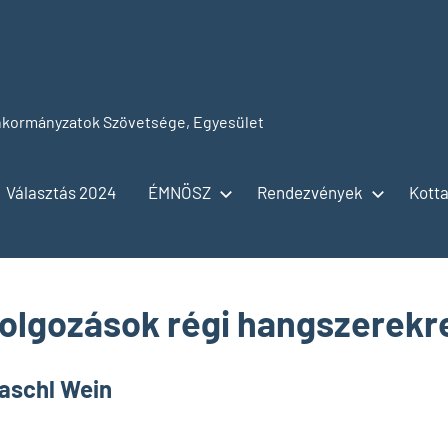
kormányzatok Szövetsége, Egyesület
Választás 2024
ÉMNÖSZ
Rendezvények
Kotta
olgozások régi hangszerekr
laschl Wein