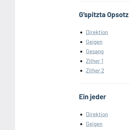
G’spitzta Opsotz
Direktion
Geigen
Gesang
Zither 1
Zither 2
Ein jeder
Direktion
Geigen