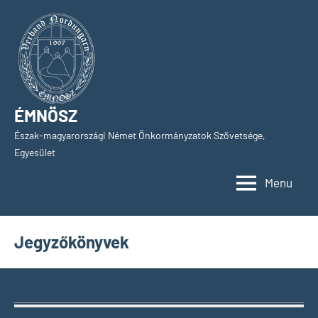
Skip
to
content
ÉMNÖSZ
Észak-magyarországi Német Önkormányzatok Szövetsége,
Egyesület
Menu
Jegyzőkönyvek