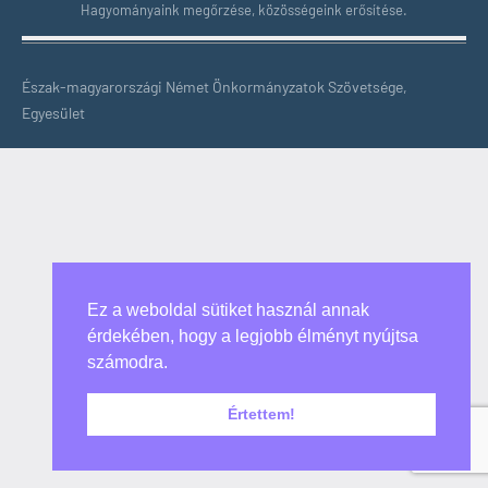
Hagyományaink megőrzése, közösségeink erősítése.
Észak-magyarországi Német Önkormányzatok Szövetsége,
Egyesület
Ez a weboldal sütiket használ annak
érdekében, hogy a legjobb élményt nyújtsa
számodra.
Értettem!