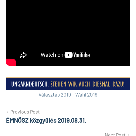
Választás 2019 – Wahl 2019
Bejegyzés
Previous Post
ÉMNÖSZ közgyűlés 2019.08.31.
navigáció
Next Post