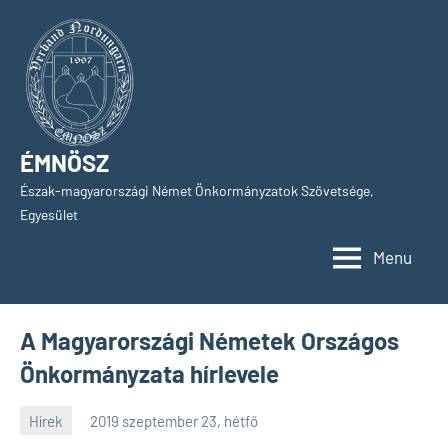
Skip
to
content
ÉMNÖSZ
Észak-magyarországi Német Önkormányzatok Szövetsége,
Egyesület
Menu
A Magyarországi Németek Országos
Önkormányzata hírlevele
Hírek
2019 szeptember 23, hétfő
SPC