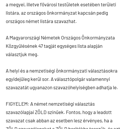
a megyei, illetve fővárosi testületek esetében területi
listára, az országos önkormányzat kapcsán pedig
országos német listára szavazhat.
A Magyarországi Németek Országos Önkormányzata
Közgyűlésének 47 tagját egységes lista alapján
választjuk meg.
A helyi és a nemzetiségi önkormányzati választásokra
egyidejűleg kerül sor. A választópolgár valamennyi
szavazatát ugyanazon szavazóhelyiségben adhatja le.
FIGYELEM: A német nemzetiségi választás
szavazólapjai ZÖLD színűek. Fontos, hogy a leadott
szavazat csak abban az esetben lesz érvényes, ha a
ZÖLD szavazólapokat a ZÖLD borítékba tesszük, és azt