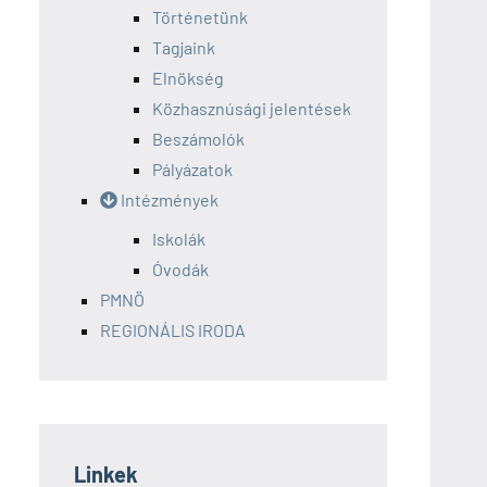
Történetünk
Tagjaink
Elnökség
Közhasznúsági jelentések
Beszámolók
Pályázatok
Intézmények
Iskolák
Óvodák
PMNÖ
REGIONÁLIS IRODA
Linkek