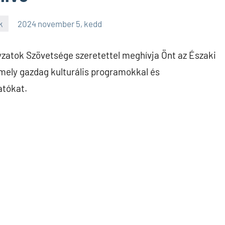
k
2024 november 5, kedd
tok Szövetsége szeretettel meghívja Önt az Északi
ely gazdag kulturális programokkal és
atókat.