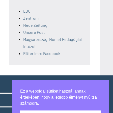
LDU
Zentrum
Neue Zeitung
Unsere Post
Magyarországi Német Pedagógiai
Intézet
Ritter Imre Facebook
Ez a weboldal sütiket használ annak
érdekében, hogy a legjobb élményt nyújtsa
számodra.