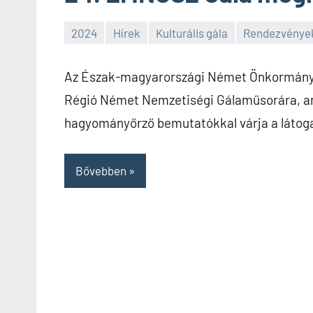
2024
Hírek
Kulturális gála
Rendezvénye
SPC
Az Észak-magyarországi Német Önkormányza
Régió Német Nemzetiségi Gálaműsorára, am
hagyományőrző bemutatókkal várja a látog
Bővebben