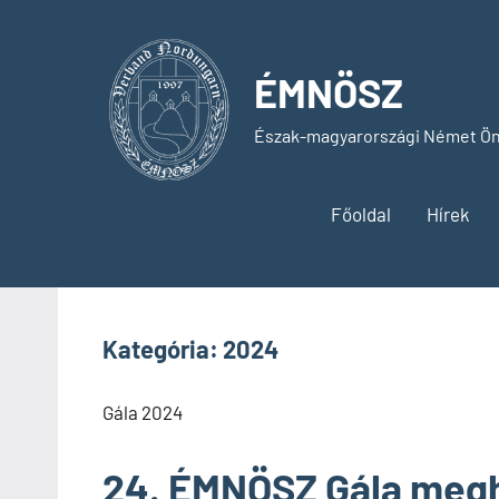
Skip
to
content
ÉMNÖSZ
Észak-magyarországi Német Ön
Főoldal
Hírek
Kategória:
2024
Gála 2024
24. ÉMNÖSZ Gála meg