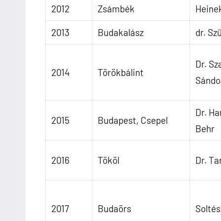
2012
Zsámbék
Heine
2013
Budakalász
dr. Sz
Dr. Sz
2014
Törökbálint
Sándo
Dr. Ha
2015
Budapest, Csepel
Behr
2016
Tököl
Dr. Ta
2017
Budaörs
Soltés