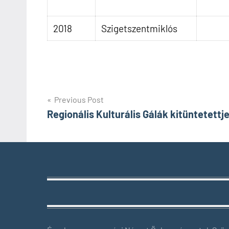
2018
Szigetszentmiklós
Bejegyzés
Previous Post
Regionális Kulturális Gálák kitüntetettje
navigáció