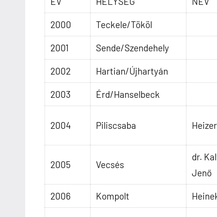
ÉV
HELYSÉG
NÉV
2000
Teckele/Tököl
2001
Sende/Szendehely
2002
Hartian/Újhartyán
2003
Érd/Hanselbeck
2004
Piliscsaba
Heizer
dr. Ka
2005
Vecsés
Jenő
2006
Kompolt
Heine