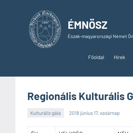
Skip
to
content
ÉMNÖSZ
Észak-magyarországi Német Ön
Főoldal
Hírek
Regionális Kulturális 
Kulturális gála
2018 június 17, vasárnap
SPC