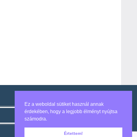
Ez a weboldal sütiket használ annak
érdekében, hogy a legjobb élményt nyújtsa
számodra.
Értettem!