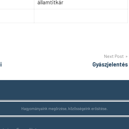
államtitkár
Next Post
i
Gyászjelentés
Hagyományaink megőrzése, közösségeink erősítése.