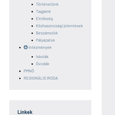
Történetünk
Tagjaink
Elnökség
Közhasznúsági jelentések
Beszámolók
Pályázatok
Intézmények
Iskolák
Óvodák
PMNÖ
REGIONÁLIS IRODA
Linkek