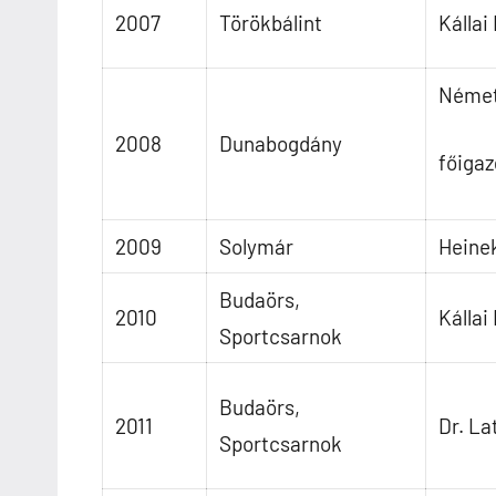
2007
Törökbálint
Kállai
Német
2008
Dunabogdány
főiga
2009
Solymár
Heine
Budaörs,
2010
Kállai
Sportcsarnok
Budaörs,
2011
Dr. La
Sportcsarnok