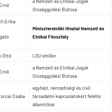
a Nemzeti és Etnikai Jogok
 Ernő
Országgyűlési Biztosa
h Erika
Miniszterelnöki Hivatal Nemzeti és
zgató
Etnikai Főosztály
k Ottó
LDU elnöke
a Nemzeti és Etnikai Jogok
 Ernő
Országgyűlési Biztosa
egyházi, nemzetiségi és civil
torcai Csaba
társadalmi kapcsolatokért felelős
államtitkár