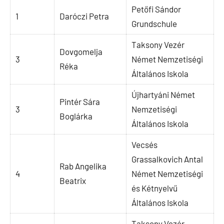
Petőfi Sándor
1
Daróczi Petra
Grundschule
Taksony Vezér
Dovgomelja
3
Német Nemzetiségi
Réka
Általános Iskola
Újhartyáni Német
Pintér Sára
3
Nemzetiségi
Boglárka
Általános Iskola
Vecsés
Grassalkovich Antal
Rab Angelika
4
Német Nemzetiségi
Beatrix
és Kétnyelvű
Általános Iskola
Taksony Vezér