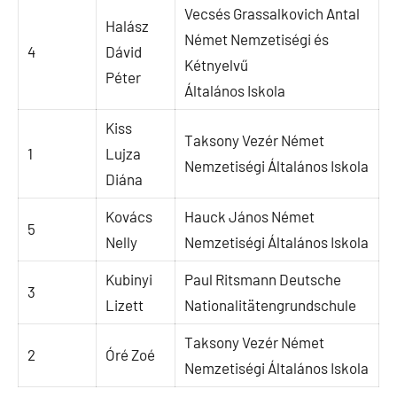
Vecsés Grassalkovich Antal
Halász
Német Nemzetiségi és
4
Dávid
Kétnyelvű
Péter
Általános Iskola
Kiss
Taksony Vezér Német
1
Lujza
Nemzetiségi Általános Iskola
Diána
Kovács
Hauck János Német
5
Nelly
Nemzetiségi Általános Iskola
Kubinyi
Paul Ritsmann Deutsche
3
Lizett
Nationalitätengrundschule
Taksony Vezér Német
2
Óré Zoé
Nemzetiségi Általános Iskola