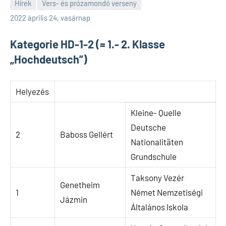
Hírek
Vers- és prózamondó verseny
SPC
2022 április 24, vasárnap
Kategorie HD-1-2 (= 1.- 2. Klasse
„Hochdeutsch”)
Helyezés
Kleine- Quelle
Deutsche
2
Baboss Gellért
Nationalitäten
Grundschule
Taksony Vezér
Genetheim
1
Német Nemzetiségi
Jázmin
Általános Iskola