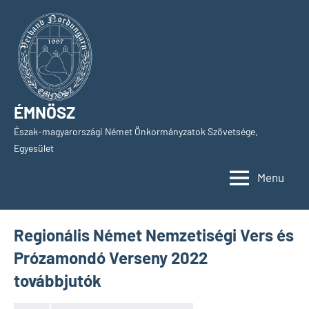
Skip
to
content
ÉMNÖSZ
Észak-magyarországi Német Önkormányzatok Szövetsége,
Egyesület
Menu
Regionális Német Nemzetiségi Vers és
Prózamondó Verseny 2022
továbbjutók