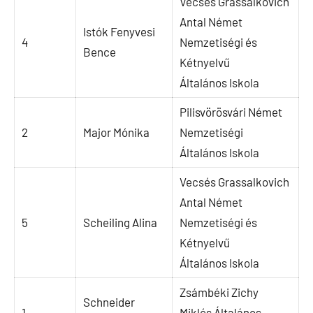
Vecsés Grassalkovich
Antal Német
Istók Fenyvesi
4
Nemzetiségi és
Bence
Kétnyelvű
Általános Iskola
Pilisvörösvári Német
2
Major Mónika
Nemzetiségi
Általános Iskola
Vecsés Grassalkovich
Antal Német
5
Scheiling Alina
Nemzetiségi és
Kétnyelvű
Általános Iskola
Zsámbéki Zichy
Schneider
1
Miklós Általános