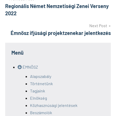
Regionális Német Nemzetiségi Zenei Verseny
navigáció
2022
Next Post
Émnösz ifjúsági projektzenekar jelentkezés
Menü
ÉMNÖSZ
Alapszabály
Történetünk
Tagjaink
Elnökség
Közhasznúsági jelentések
Beszámolók