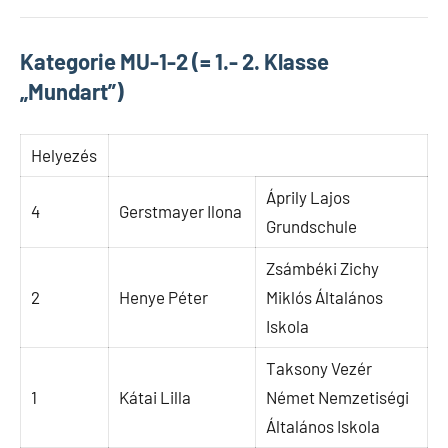
Kategorie MU-1-2 (= 1.- 2. Klasse
„Mundart”)
Helyezés
Áprily Lajos
4
Gerstmayer Ilona
Grundschule
Zsámbéki Zichy
2
Henye Péter
Miklós Általános
Iskola
Taksony Vezér
1
Kátai Lilla
Német Nemzetiségi
Általános Iskola