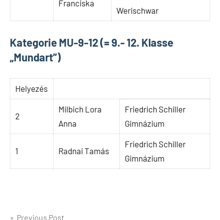
Franciska
Werischwar
Kategorie MU-9-12 (= 9.- 12. Klasse
„Mundart”)
Helyezés
Milbich Lora
Friedrich Schiller
2
Anna
Gimnázium
Friedrich Schiller
1
Radnai Tamás
Gimnázium
Bejegyzés
Previous Post