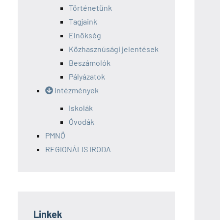
Történetünk
Tagjaink
Elnökség
Közhasznúsági jelentések
Beszámolók
Pályázatok
Intézmények
Iskolák
Óvodák
PMNÖ
REGIONÁLIS IRODA
Linkek