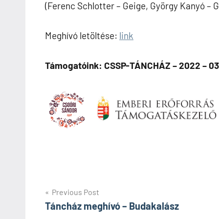
(Ferenc Schlotter – Geige, György Kanyó – G
Meghívó letöltése:
link
Támogatóink: CSSP-TÁNCHÁZ – 2022 – 0
Bejegyzés
Previous Post
Táncház meghívó – Budakalász
navigáció