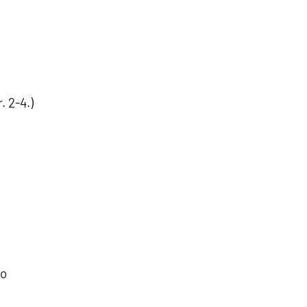
. 2-4.)
io