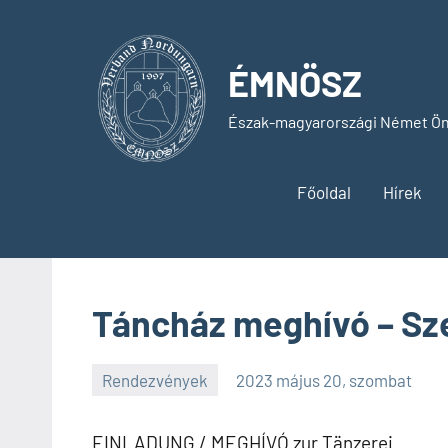
Skip
to
content
ÉMNÖSZ
Észak-magyarországi Német Ön
Főoldal
Hírek
Táncház meghívó – Sz
Rendezvények
2023 május 20, szombat
SPC
EINLADUNG / MEGHÍVÓ zur Tänzerei