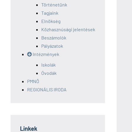
Történetünk
Tagjaink
Elnökség
Közhasznúsági jelentések
Beszámolók
Pályázatok
Intézmények
Iskolák
Óvodák
PMNÖ
REGIONÁLIS IRODA
Linkek