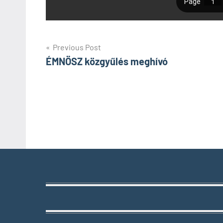
Bejegyzés
Previous Post
ÉMNÖSZ közgyűlés meghívó
navigáció