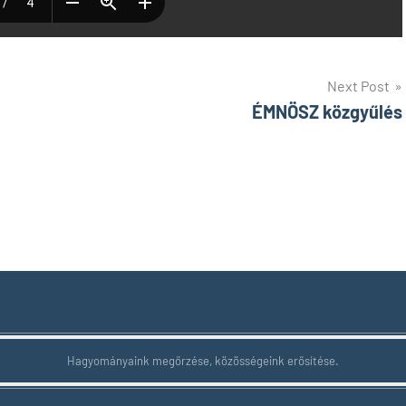
Next Post
ÉMNÖSZ közgyűlés
Hagyományaink megőrzése, közösségeink erősítése.