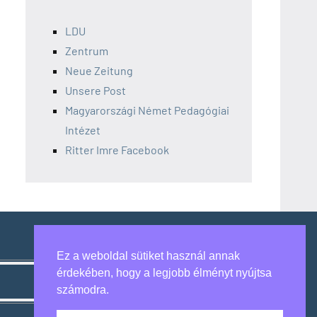
LDU
Zentrum
Neue Zeitung
Unsere Post
Magyarországi Német Pedagógiai
Intézet
Ritter Imre Facebook
Ez a weboldal sütiket használ annak
érdekében, hogy a legjobb élményt nyújtsa
számodra.