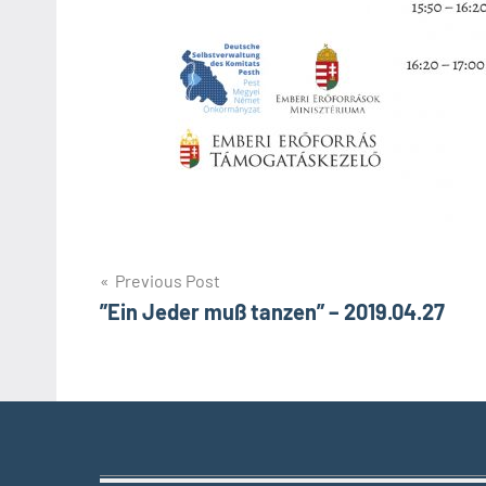
Bejegyzés
Previous Post
”Ein Jeder muß tanzen” – 2019.04.27
navigáció