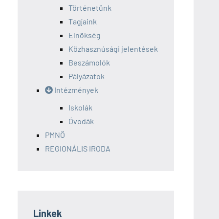
Történetünk
Tagjaink
Elnökség
Közhasznúsági jelentések
Beszámolók
Pályázatok
Intézmények
Iskolák
Óvodák
PMNÖ
REGIONÁLIS IRODA
Linkek