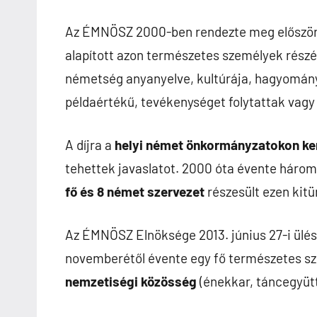
Az ÉMNÖSZ 2000-ben rendezte meg először re
alapított azon természetes személyek részé
németség anyanyelve, kultúrája, hagyomány
példaértékű, tevékenységet folytattak vagy 
A díjra a
helyi német önkormányzatokon ke
tehettek javaslatot. 2000 óta évente háro
fő és 8 német szervezet
részesült ezen kit
Az ÉMNÖSZ Elnöksége 2013. június 27-i ülésé
novemberétől évente egy fő természetes sz
nemzetiségi közösség
(énekkar, táncegyütt