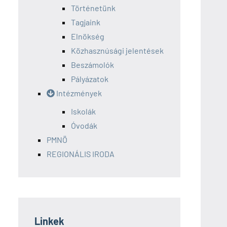
Történetünk
Tagjaink
Elnökség
Közhasznúsági jelentések
Beszámolók
Pályázatok
Intézmények
Iskolák
Óvodák
PMNÖ
REGIONÁLIS IRODA
Linkek