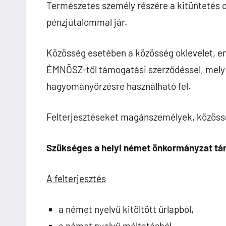
Természetes személy részére a kitüntetés ok
pénzjutalommal jár.
Közösség esetében a közösség oklevelet, e
ÉMNÖSZ-től támogatási szerződéssel, mely
hagyományőrzésre használható fel.
Felterjesztéseket magánszemélyek, közöss
Szükséges a helyi német önkormányzat tá
A felterjesztés
a német nyelvű kitöltött űrlapból,
a német nyelvű méltatásból