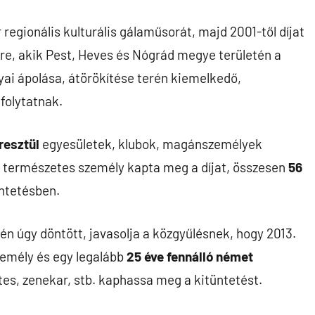
gionális kulturális gálaműsorát, majd 2001-től díjat
re, akik Pest, Heves és Nógrád megye területén a
ai ápolása, átörökítése terén kiemelkedő,
folytatnak.
resztül
egyesületek, klubok, magánszemélyek
m természetes személy kapta meg a díjat, összesen
56
üntetésben.
n úgy döntött, javasolja a közgyűlésnek, hogy 2013.
emély és egy legalább
25 éve fennálló német
es, zenekar, stb. kaphassa meg a kitüntetést.