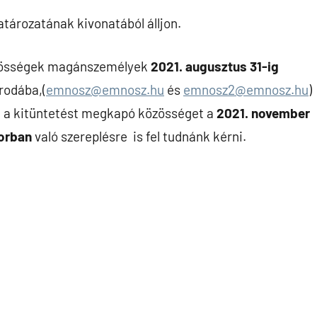
tározatának kivonatából álljon.
özösségek magánszemélyek
2021. augusztus 31-ig
irodába,(
emnosz@emnosz.hu
és
emnosz2@emnosz.hu
)
ha a kitüntetést megkapó közösséget a
2021.
november
sorban
való szereplésre is fel tudnánk kérni.