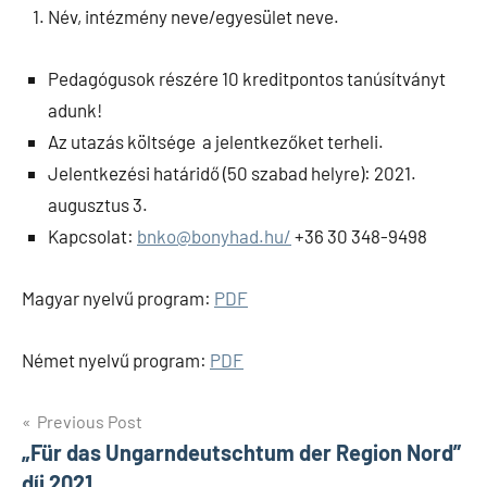
Név, intézmény neve/egyesület neve.
Pedagógusok részére 10 kreditpontos tanúsítványt
adunk!
Az utazás költsége a jelentkezőket terheli.
Jelentkezési határidő (50 szabad helyre): 2021.
augusztus 3.
Kapcsolat:
bnko@bonyhad.hu/
+36 30 348-9498
Magyar nyelvű program:
PDF
Német nyelvű program:
PDF
Bejegyzés
Previous Post
„Für das Ungarndeutschtum der Region Nord”
navigáció
díj 2021.