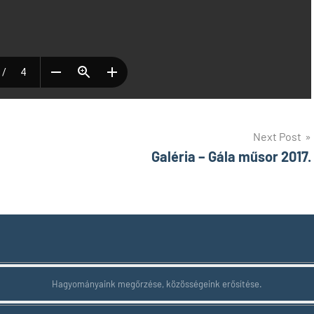
Next Post
Galéria – Gála műsor 2017.
Hagyományaink megőrzése, közösségeink erősítése.