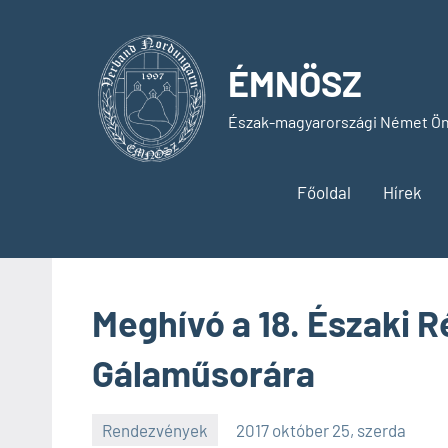
Skip
to
content
ÉMNÖSZ
Észak-magyarországi Német Ön
Főoldal
Hírek
Meghívó a 18. Északi 
Gálaműsorára
Rendezvények
2017 október 25, szerda
SPC