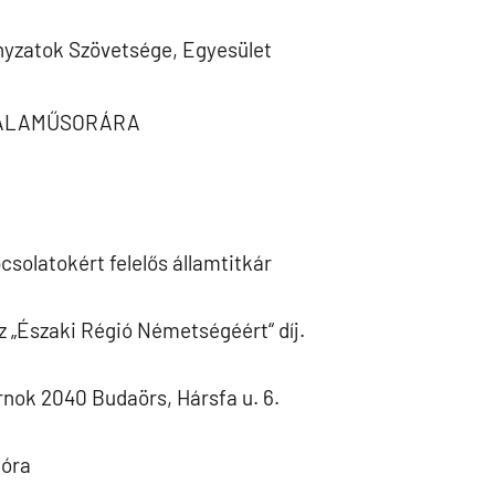
yzatok Szövetsége, Egyesület
 GÁLAMŰSORÁRA
csolatokért felelős államtitkár
z „Északi Régió Németségéért“ díj.
nok 2040 Budaörs, Hársfa u. 6.
 óra