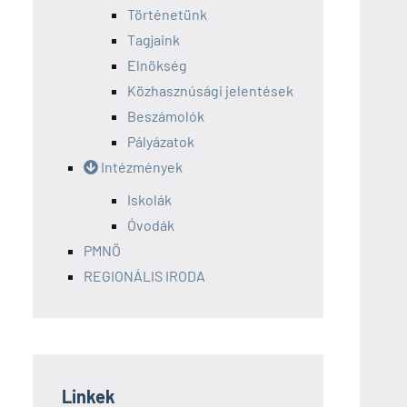
Történetünk
Tagjaink
Elnökség
Közhasznúsági jelentések
Beszámolók
Pályázatok
Intézmények
Iskolák
Óvodák
PMNÖ
REGIONÁLIS IRODA
Linkek