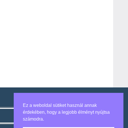
Ez a weboldal sütiket használ annak
érdekében, hogy a legjobb élményt nyújtsa
számodra.