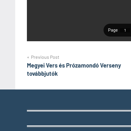
Bejegyzés
Previous Post
Megyei Vers és Prózamondó Verseny
navigáció
továbbjutók